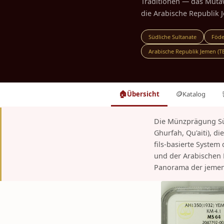
Traditionen — das Muta
die Arabische Republik 
Südliche Sultanate
Föde
Arabische Republik Jemen (T
🏠
🪙
Übersicht
Katalog
Die Münzprägung Süd
Ghurfah, Qu'aiti), d
fils-basierte Syste
und der Arabischen 
Panorama der jemeni