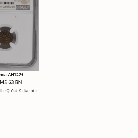
msi AH1276
MS 63 BN
a · Qu'aiti Sultanate