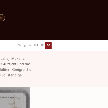
D)
EN
ع
中
RU
FR
DE
Lahej, Mukalla,
er Aufsicht und das
kiliten-Königreichs
 vollständige