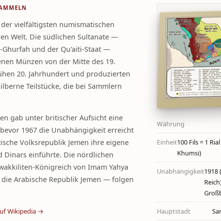
SAMMELN
 der vielfältigsten numismatischen
hen Welt. Die südlichen Sultanate —
l-Ghurfah und der Qu'aiti-Staat —
genen Münzen von der Mitte des 19.
ühen 20. Jahrhundert und produzierten
lberne Teilstücke, die bei Sammlern
n gab unter britischer Aufsicht eine
Währung
 bevor 1967 die Unabhängigkeit erreicht
ische Volksrepublik Jemen ihre eigene
Einheit
100 Fils = 1 Ria
Khumsi)
 Dinars einführte. Die nördlichen
wakkiliten-Königreich von Imam Yahya
Unabhängigkeit
1918
ie Arabische Republik Jemen — folgen
Reich
Großb
uf Wikipedia →
Hauptstadt
Sa