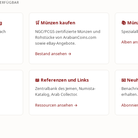
VERFÜGBAR
g
🛒 Münzen kaufen
📚 Mün
ach
NGC/PCGS-zertifizierte Münzen und
Speziala
Rohstücke von ArabianCoins.com
Alben a
sowie eBay-Angebote.
Bestand ansehen →
📖 Referenzen und Links
📧 Neu
Zentralbank des Jemen, Numista-
Benachri
Katalog, Arab Collector.
erhalten.
Ressourcen ansehen →
Abonnie