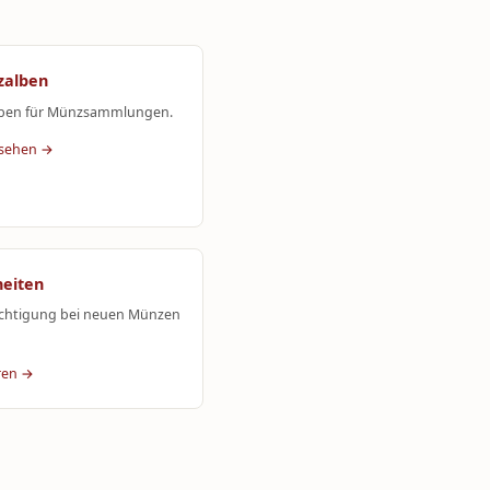
zalben
lben für Münzsammlungen.
nsehen →
heiten
chtigung bei neuen Münzen
ren →