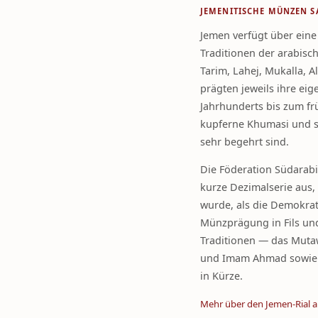
JEMENITISCHE MÜNZEN 
Jemen verfügt über eine
Traditionen der arabisc
Tarim, Lahej, Mukalla, A
prägten jeweils ihre ei
Jahrhunderts bis zum fr
kupferne Khumasi und si
sehr begehrt sind.
Die Föderation Südarabie
kurze Dezimalserie aus,
wurde, als die Demokrat
Münzprägung in Fils und
Traditionen — das Muta
und Imam Ahmad sowie d
in Kürze.
Mehr über den Jemen-Rial a