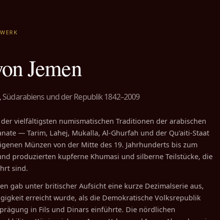
ZWERK
on Jemen
Südarabiens und der Republik 1842–2009
 der vielfältigsten numismatischen Traditionen der arabischen
anate — Tarim, Lahej, Mukalla, Al-Ghurfah und der Qu'aiti-Staat
eigenen Münzen von der Mitte des 19. Jahrhunderts bis zum
und produzierten kupferne Khumasi und silberne Teilstücke, die
rt sind.
n gab unter britischer Aufsicht eine kurze Dezimalserie aus,
igkeit erreicht wurde, als die Demokratische Volksrepublik
rägung in Fils und Dinars einführte. Die nördlichen