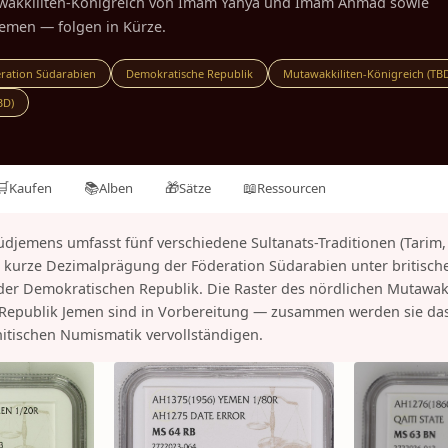
wakkiliten-Königreich von Imam Yahya und Imam Ahmad sowie
Jemen — folgen in Kürze.
ration Südarabien
Demokratische Republik
Mutawakkiliten-Königreich (TB
BD)
🛒
📚
🎁
📖
Kaufen
Alben
Sätze
Ressourcen
jemens umfasst fünf verschiedene Sultanats-Traditionen (Tarim, 
ie kurze Dezimalprägung der Föderation Südarabien unter britisch
m der Demokratischen Republik. Die Raster des nördlichen Mutawak
Republik Jemen sind in Vorbereitung — zusammen werden sie das
tischen Numismatik vervollständigen.