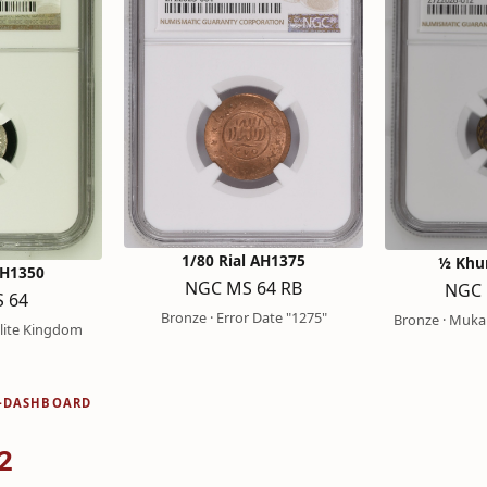
1/80 Rial AH1375
½ Khu
AH1350
NGC MS 64 RB
NGC 
 64
Bronze · Error Date "1275"
Bronze · Mukall
ilite Kingdom
-DASHBOARD
2